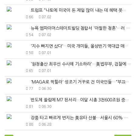
트럼프 "나토에 미국이 돈 제일 많이 내는 데 혜택 못…
66
07.02
뉴욕 엠파이어스테이트빌딩 첨탑서 '아찔한 청혼'…러 커…
54
07.02
'지수 빠지면 샀다'…미국 개미들, 올상반기 역대급 매…
58
07.01
'원정출산 최우선 수사해 기소하라'…美법무부, 검찰에 …
65
07.01
'MAGA로 찍힐라' 성조기 거꾸로 건 미국인들…"부끄…
77
06.30
반도체 쏠림에 M7 된서리…이달 시총 3천600조원 증…
81
06.30
강풍 타고 빠르게 번지는 美유타 산불…서울시 60% 면…
88
06.28