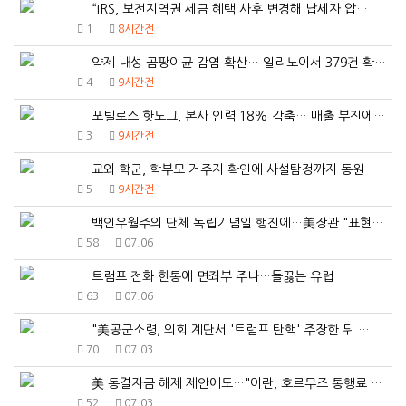
“IRS, 보전지역권 세금 혜택 사후 변경해 납세자 압…
1
8시간전
약제 내성 곰팡이균 감염 확산… 일리노이서 379건 확…
4
9시간전
포틸로스 핫도그, 본사 인력 18% 감축… 매출 부진에…
3
9시간전
교외 학군, 학부모 거주지 확인에 사설탐정까지 동원… …
5
9시간전
백인우월주의 단체 독립기념일 행진에…美장관 "표현의 자…
58
07.06
트럼프 전화 한통에 면죄부 주나…들끓는 유럽
63
07.06
"美공군소령, 의회 계단서 '트럼프 탄핵' 주장한 뒤 …
70
07.03
美 동결자금 해제 제안에도…"이란, 호르무즈 통행료 고…
52
07.03