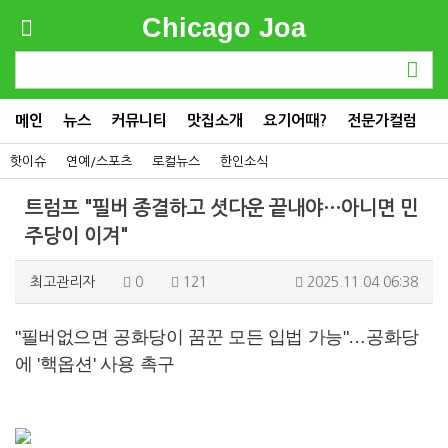
Chicago Joa
메인
뉴스
커뮤니티
맛집소개
요기어때?
전문가컬럼
핫이슈
연예/스포츠
로컬뉴스
한인소식
트럼프 "필버 종결하고 셧다운 끝내야…아니면 민
주당이 이겨"
최고관리자
0
121
2025.11.04 06:38
"필버없으면 공화당이 꿈꾼 모든 입법 가능"…공화당
에 '핵옵션' 사용 촉구