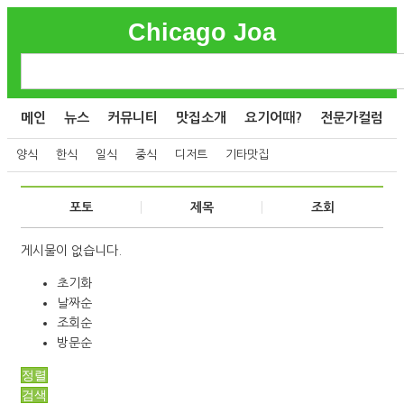
Chicago Joa
메인
뉴스
커뮤니티
맛집소개
요기어때?
전문가컬럼
양식
한식
일식
중식
디저트
기타맛집
포토
제목
조회
게시물이 없습니다.
초기화
날짜순
조회순
방문순
정렬
검색