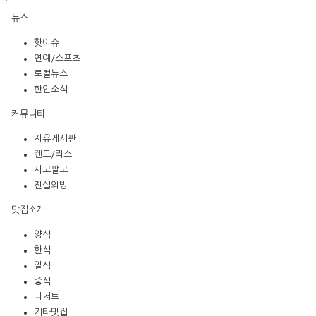
뉴스
핫이슈
연예/스포츠
로컬뉴스
한인소식
커뮤니티
자유게시판
렌트/리스
사고팔고
진실의방
맛집소개
양식
한식
일식
중식
디저트
기타맛집