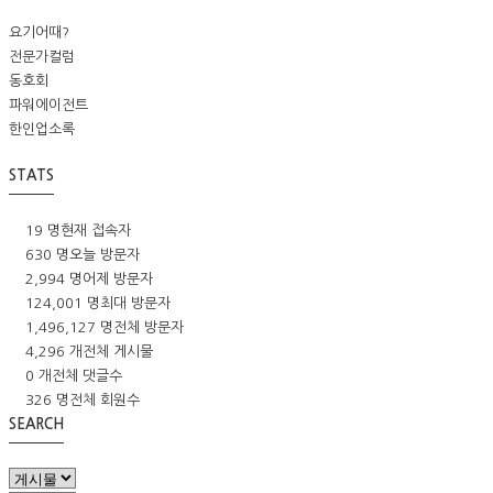
요기어때?
전문가컬럼
동호회
파워에이전트
한인업소록
STATS
19 명
현재 접속자
630 명
오늘 방문자
2,994 명
어제 방문자
124,001 명
최대 방문자
1,496,127 명
전체 방문자
4,296 개
전체 게시물
0 개
전체 댓글수
326 명
전체 회원수
SEARCH