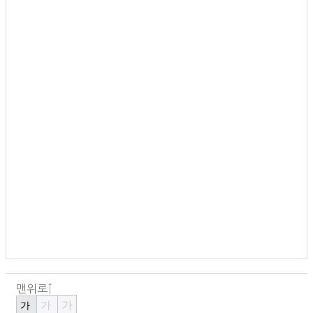
맨위로↑
가
가
가