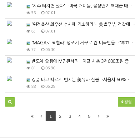
'지수 빠지면 샀다'…미국 개미들, 올상반기 역대급 매…
58
07.01
'원정출산 최우선 수사해 기소하라'…美법무부, 검찰에 …
65
07.01
'MAGA로 찍힐라' 성조기 거꾸로 건 미국인들…"부끄…
77
06.30
반도체 쏠림에 M7 된서리…이달 시총 3천600조원 증…
81
06.30
강풍 타고 빠르게 번지는 美유타 산불…서울시 60% 면…
88
06.28
정렬
1
2
3
4
5