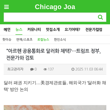
Chicago Joa
메인
뉴스
커뮤니티
맛집소개
요기어때?
전문가컬럼
핫이슈
연예/스포츠
로컬뉴스
한인소식
"아르헨 공용통화로 달러화 채택?…트럼프 정부,
전문가와 검토
최고관리자
0
137
2025.11.03 06:44
달러 패권 지키기…美경제관료들, 해외국가 '달러화 채
택' 방안 논의