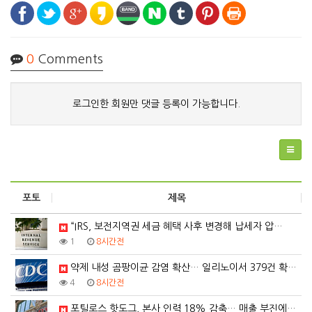
0
Comments
로그인한 회원만 댓글 등록이 가능합니다.
포토
제목
“IRS, 보전지역권 세금 혜택 사후 변경해 납세자 압…
1
8시간전
약제 내성 곰팡이균 감염 확산… 일리노이서 379건 확…
4
8시간전
포틸로스 핫도그, 본사 인력 18% 감축… 매출 부진에…