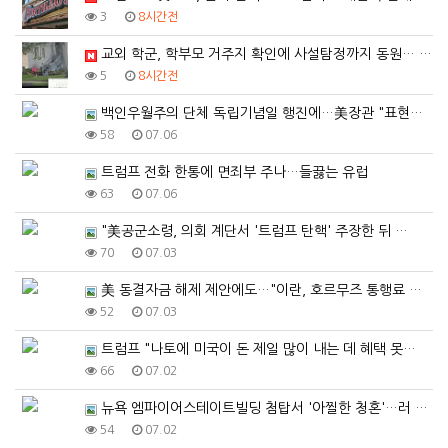
3
8시간전
교외 학군, 학부모 거주지 확인에 사설탐정까지 동원… …
5
8시간전
백인우월주의 단체 독립기념일 행진에…美장관 "표현의 자…
58
07.06
트럼프 전화 한통에 면죄부 주나…들끓는 유럽
63
07.06
"美공군소령, 의회 계단서 '트럼프 탄핵' 주장한 뒤 …
70
07.03
美 동결자금 해제 제안에도…"이란, 호르무즈 통행료 고…
52
07.03
트럼프 "나토에 미국이 돈 제일 많이 내는 데 혜택 못…
66
07.02
뉴욕 엠파이어스테이트빌딩 첨탑서 '아찔한 청혼'…러 커…
54
07.02