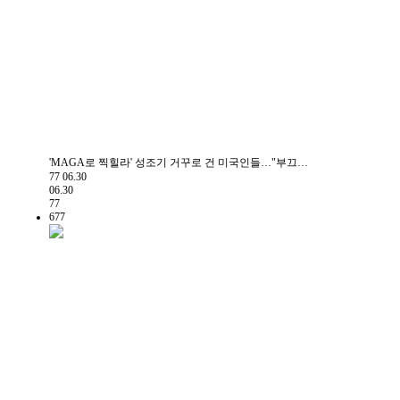
'MAGA로 찍힐라' 성조기 거꾸로 건 미국인들…"부끄…
77
06.30
06.30
77
677