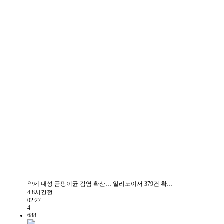
약제 내성 곰팡이균 감염 확산… 일리노이서 379건 확…
4
8시간전
02:27
4
688