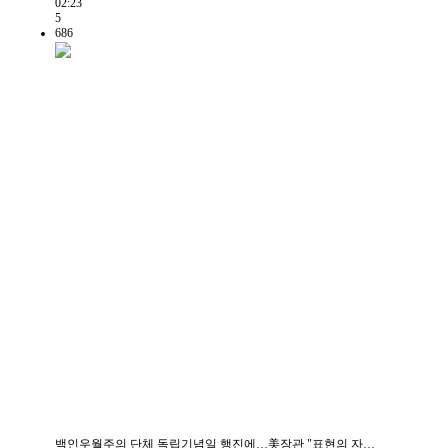
02:23
5
686
백인우월주의 단체 독립기념일 행진에…美장관 "표현의 자…