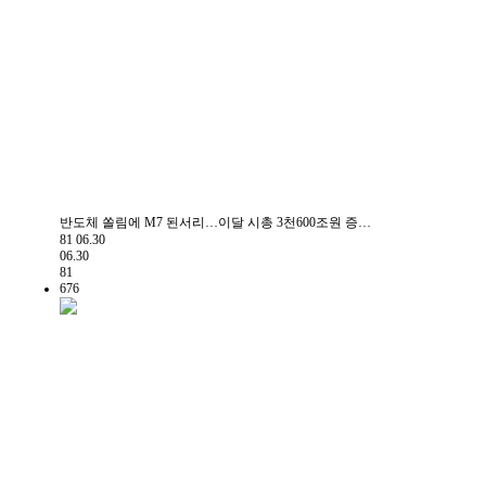
반도체 쏠림에 M7 된서리…이달 시총 3천600조원 증…
81
06.30
06.30
81
676