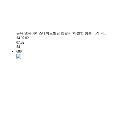
뉴욕 엠파이어스테이트빌딩 첨탑서 '아찔한 청혼'…러 커…
54
07.02
07.02
54
680