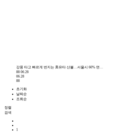
강풍 타고 빠르게 번지는 美유타 산불…서울시 60% 면…
88
06.28
06.28
88
초기화
날짜순
조회순
정렬
검색
1