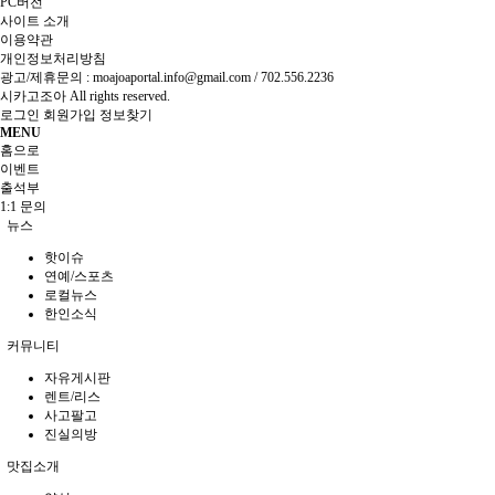
PC버전
사이트 소개
이용약관
개인정보처리방침
광고/제휴문의 :
moajoaportal.info@gmail.com / 702.556.2236
시카고조아
All rights reserved.
로그인
회원가입
정보찾기
MENU
홈으로
이벤트
출석부
1:1 문의
뉴스
핫이슈
연예/스포츠
로컬뉴스
한인소식
커뮤니티
자유게시판
렌트/리스
사고팔고
진실의방
맛집소개