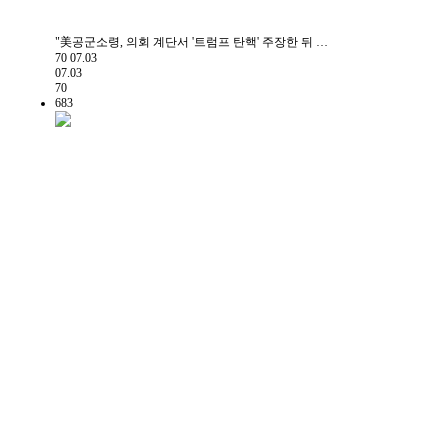
"美공군소령, 의회 계단서 '트럼프 탄핵' 주장한 뒤 …
70
07.03
07.03
70
683