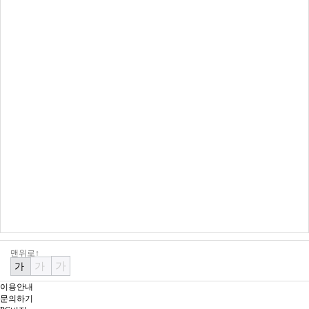
맨위로↑
가
가
가
이용안내
문의하기