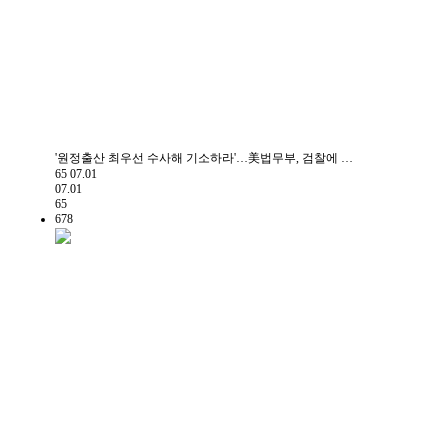
'원정출산 최우선 수사해 기소하라'…美법무부, 검찰에 …
65
07.01
07.01
65
678