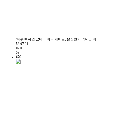
'지수 빠지면 샀다'…미국 개미들, 올상반기 역대급 매…
58
07.01
07.01
58
679