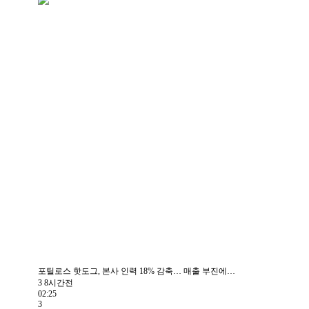
포틸로스 핫도그, 본사 인력 18% 감축… 매출 부진에…
3
8시간전
02:25
3