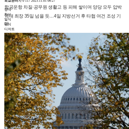
맛집소개
최고관리자
0
117
2025.11.01 06:27
항공운항 차질·공무원 생활고 등 피해 쌓이며 양당 모두 압박
양식
한식
역대 최장 35일 넘을 듯…4일 지방선거 후 타협 여건 조성 기
일식
대
중식
디저트
기타맛집
요기어때?
전문가컬럼
동호회
파워에이전트
한인업소록