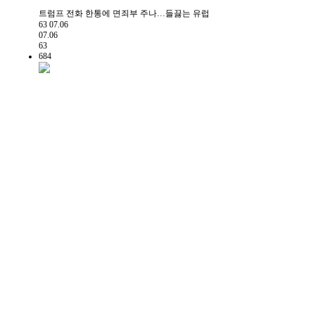
트럼프 전화 한통에 면죄부 주나…들끓는 유럽
63
07.06
07.06
63
684