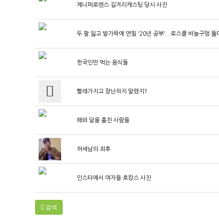
제니퍼로렌스 길거리캐스팅 당시 사진
두 팔 잃고 발가락에 연필 '20년 공부'.. 로스쿨 바늘구멍 뚫
한국인만 먹는 음식들
빨래가지고 장난하지 말랬지?
해와 달을 훔친 사람들
허세남의 최후
인스타에서 여자들 호캉스 사진
검색