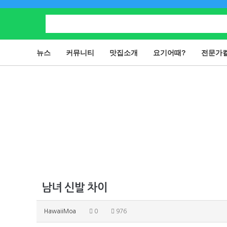
뉴스
커뮤니티
맛집소개
요기어때?
전문가
남녀 신발 차이
HawaiiMoa
0
976