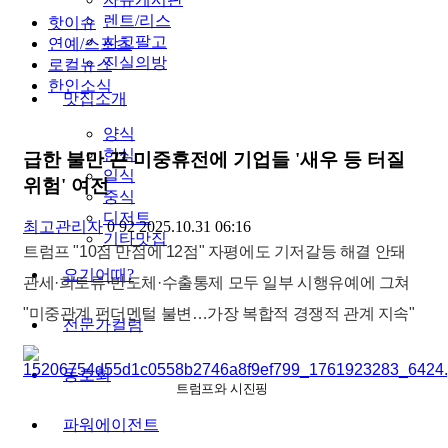
렌트/리스
핫이슈
사고팔고
연예/스포츠
진실의방
로컬뉴스
한인소식
맛집소개
양식
한식
급한 불만 끈 미중휴전에 기업들 '새우 등 터질
일식
위험' 여전
중식
디저트
최고관리자
0
92
2025.10.31 06:16
기타맛집
트럼프 "10점 만점에 12점" 자평에도 기저갈등 해결 안돼
요기어때?
관세·희토류·반도체·수출통제 모두 일부 시행유예에 그쳐
"미중관계 펀더멘털 불변…가장 복합적 경쟁적 관계 지속"
전문가컬럼
동호회
트럼프와 시진핑
파워에이전트