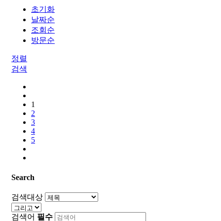
초기화
날짜순
조회순
방문순
정렬
검색
1
2
3
4
5
Search
검색대상
검색어
필수