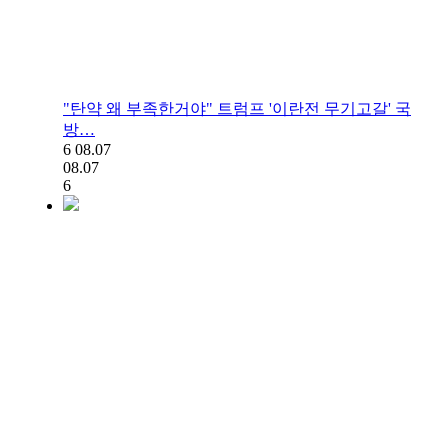
"탄약 왜 부족한거야" 트럼프 '이란전 무기고갈' 국
방…
6
08.07
08.07
6