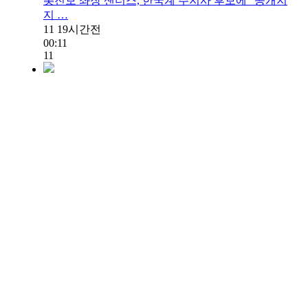
美진보 좌장 샌더스, 한국계 주지사 후보에 "공개지
지 …
11
19시간전
00:11
11