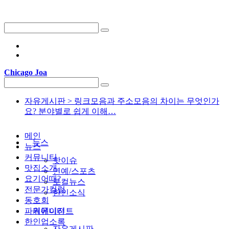
Chicago Joa
자유게시판 >
링크모음과 주소모음의 차이는 무엇인가
요? 분야별로 쉽게 이해…
메인
뉴스
뉴스
커뮤니티
핫이슈
맛집소개
연예/스포츠
요기어때?
로컬뉴스
전문가컬럼
한인소식
동호회
파워에이전트
커뮤니티
한인업소록
자유게시판