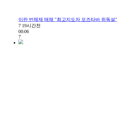
이란 반체제 매체 "최고지도자 모즈타바 위독설"
7
19시간전
00:06
7