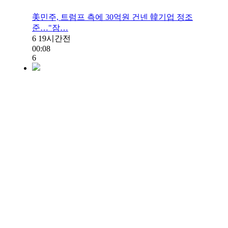
美민주, 트럼프 측에 30억원 건넨 韓기업 정조
준…"잠…
6
19시간전
00:08
6