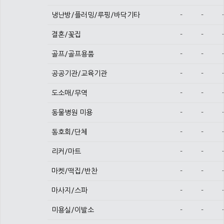
냉난방/플러밍/루핑/바닥기타
-
-
결혼/꽃집
-
-
골프/골프용품
-
-
공공기관/교육기관
-
-
도소매/무역
-
-
동물병원 미용
-
-
동호회/단체
-
-
리커/마트
-
-
마켓/떡집/반찬
-
-
마사지/스파
-
-
미용실/이발소
-
-