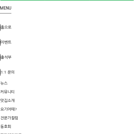
MENU
홈으로
이벤트
출석부
1:1 문의
뉴스
커뮤니티
맛집소개
요기어때?
전문가컬럼
동호회