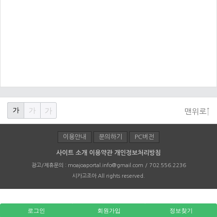
가
가
가
맨위로↑
이용안내
문의하기
PC버전
사이트 소개
이용약관
개인정보처리방침
광고/제휴문의 :
moajoaportal.info@gmail.com / 702.556.2236
시카고조아
All rights reserved.
로그인
회원가입
정보찾기