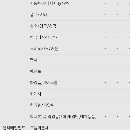
자동차정비,바디등/견인
-
-
종교/기타
-
-
청소/창고/천막
-
-
컴퓨터/전자,수리
-
-
크레딧카드/커튼
-
-
택시
-
-
페인트
-
-
화장품,메이크업
-
-
회계사
-
-
한의원/지압원
-
-
학교(한글,직업등)/학원(일반,예체능등)
-
-
엔터테인먼트
오늘의운세
-
-