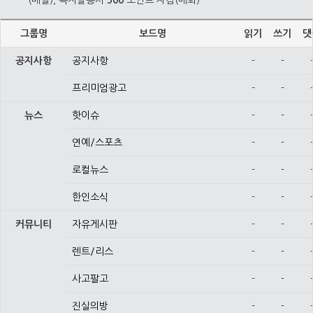
(매일), 쪽지발송시
500
포인트 차감(매회)
그룹명
보드명
읽기
쓰기
댓
공지사항
공지사항
-
-
프리미엄광고
-
-
뉴스
핫이슈
-
-
연예/스포츠
-
-
로컬뉴스
-
-
한인소식
-
-
커뮤니티
자유게시판
-
-
렌트/리스
-
-
사고팔고
-
-
진실의방
-
-