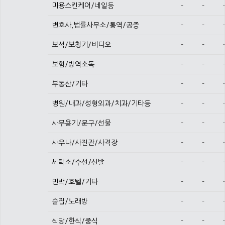
미용스킨케어/네일등
-
-
변호사,법률사무소/통역/공증
-
-
보석/보청기/비디오
-
-
보험/방역소독
-
-
부동산/기타
-
-
병원/내과/성형외과/치과/기타등
-
-
사무용기/문구/선물
-
-
사우나/사진관/사격장
-
-
세탁소/수선/신발
-
-
민박/호텔/기타
-
-
술집/노래방
-
-
식당/한식/중식
-
-