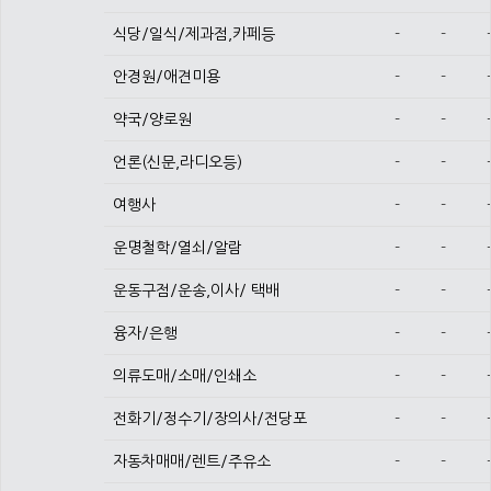
식당/일식/제과점,카페등
-
-
안경원/애견미용
-
-
약국/양로원
-
-
언론(신문,라디오등)
-
-
여행사
-
-
운명철학/열쇠/알람
-
-
운동구점/운송,이사/ 택배
-
-
융자/은행
-
-
의류도매/소매/인쇄소
-
-
전화기/정수기/장의사/전당포
-
-
자동차매매/렌트/주유소
-
-