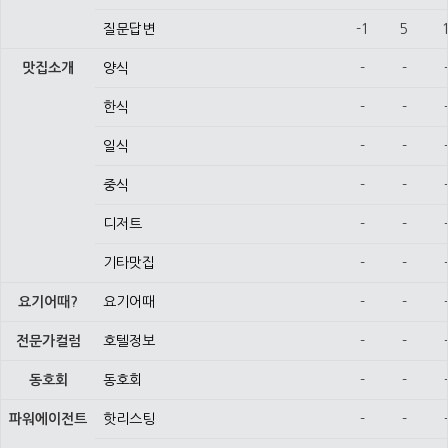
질문답변
-1
5
맛집소개
양식
-
-
한식
-
-
일식
-
-
중식
-
-
디저트
-
-
기타맛집
-
-
요기어때?
요기어때
-
-
전문가컬럼
호텔정보
-
-
동호회
동호회
-
-
파워에이전트
핫리스팅
-
-