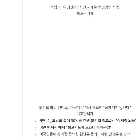
트럼프, ‘원정 출산’ 시민권 제한 행정명령 서명
최고관리자
美진보 좌장 샌더스, 한국계 주지사 후보에 "공개지지 않겠다"
최고관리자
美민주, 트럼프 측에 30억원 건넨 韓기업 정조준…"잠재적 뇌물"
이란 반체제 매체 "최고지도자 모즈타바 위독설"
미국인들에게 가장 중요한 현안은 물가…이란 전쟁은 관심밖