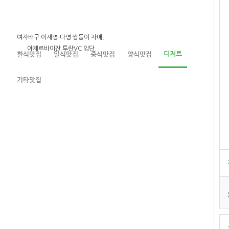
여자배구 이재영-다영 쌍둥이 자매,
아제르바이잔 투란VC 입단
디저트
한식맛집
일식맛집
중식맛집
양식맛집
기타맛집