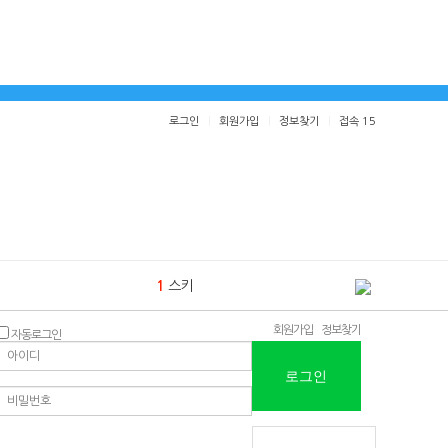
로그인
회원가입
정보찾기
접속 15
1
스키
2
스키123
회원가입
정보찾기
1
자동로그인
로그인
3
123123123
1
4
김태복안과123