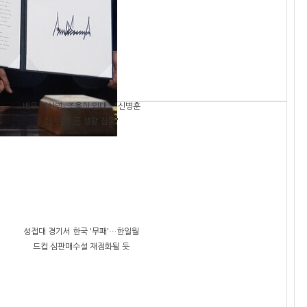
배우 이신영, 조용히 입대…"신병훈
련 수료, 군 생활 집중"
성접대 경기서 한국 '무패'…한일월
드컵 심판매수설 재점화될 듯