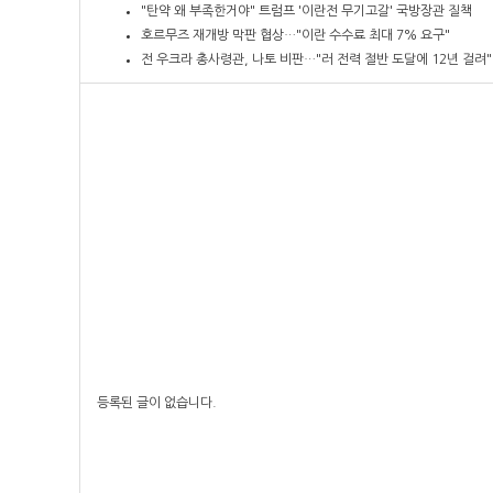
"탄약 왜 부족한거야" 트럼프 '이란전 무기고갈' 국방장관 질책
호르무즈 재개방 막판 협상…"이란 수수료 최대 7% 요구"
전 우크라 총사령관, 나토 비판…"러 전력 절반 도달에 12년 걸려"
등록된 글이 없습니다.