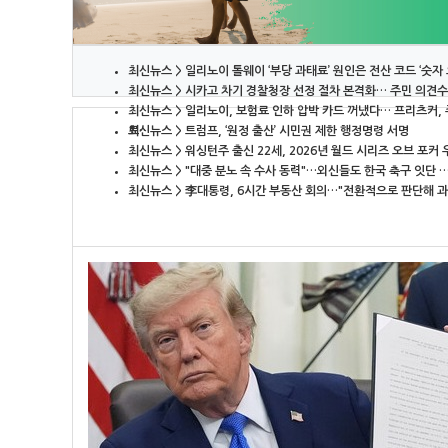
최신뉴스
>
일리노이 톨웨이 ‘부당 과태료’ 원인은 전산 코드 ‘숫자
최신뉴스
>
시카고 차기 경찰청장 선정 절차 본격화… 주민 의견수
최신뉴스
>
일리노이, 보험료 인하 압박 카드 꺼냈다… 프리츠커,
료…
최신뉴스
>
트럼프, ‘원정 출산’ 시민권 제한 행정명령 서명
최신뉴스
>
워싱턴주 출신 22세, 2026년 월드 시리즈 오브 포커 
최신뉴스
>
"대중 분노 속 수사 동력"…외신들도 한국 축구 잇단 
최신뉴스
>
李대통령, 6시간 부동산 회의…"전환적으로 판단해 