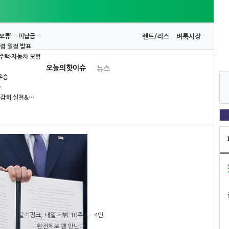
 오류’… 미납금…
렌트/리스
벼룩시장
렴 일정 발표
 주택·자동차 보험
오늘의핫이슈
뉴스
우승
…
과감히 실천&…
블랙핑크, 내일 데뷔 10주년…4인
완전체로 팬 만난다