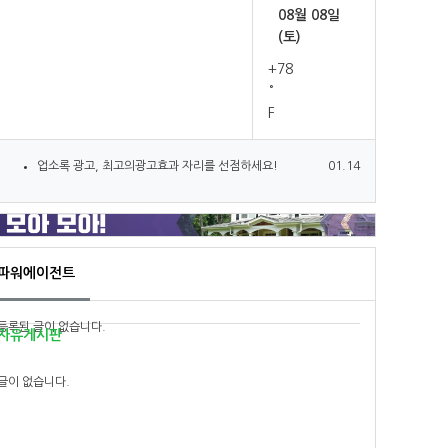
08월 08일
5
오피
3
(토)
6
123
1
+
78
°
7
ìŠ¤í‚¤
1
F
8
lydia
2
업소록 광고, 최고의광고효과 자리를 선점하세요!
01.14
9
lydia123
10
스키123123
파워에이전트
등록된 글이 없습니다.
자유게시판
글이 없습니다.